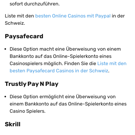
sofort durchzuführen.
Liste mit den
besten Online Casinos mit Paypal
in der
Schweiz.
Paysafecard
Diese Option macht eine Überweisung von einem
Bankkonto auf das Online-Spielerkonto eines
Casinospielers möglich. Finden Sie die
Liste mit den
besten Paysafecard Casinos in der Schweiz
.
Trustly Pay N Play
Diese Option ermöglicht eine Überweisung von
einem Bankkonto auf das Online-Spielerkonto eines
Casino Spielers.
Skrill