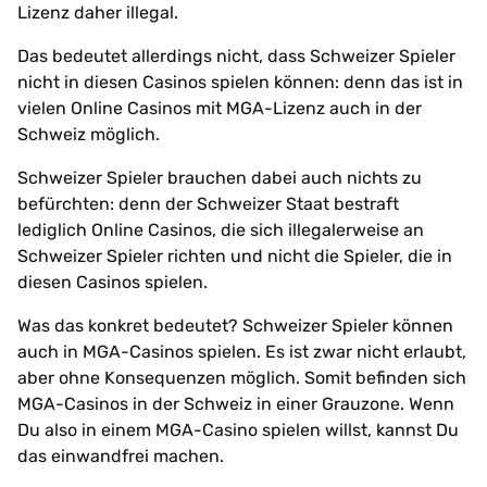
Lizenz daher illegal.
Das bedeutet allerdings nicht, dass Schweizer Spieler
nicht in diesen Casinos spielen können: denn das ist in
vielen Online Casinos mit MGA-Lizenz auch in der
Schweiz möglich.
Schweizer Spieler brauchen dabei auch nichts zu
befürchten: denn der Schweizer Staat bestraft
lediglich Online Casinos, die sich illegalerweise an
Schweizer Spieler richten und nicht die Spieler, die in
diesen Casinos spielen.
Was das konkret bedeutet? Schweizer Spieler können
auch in MGA-Casinos spielen. Es ist zwar nicht erlaubt,
aber ohne Konsequenzen möglich. Somit befinden sich
MGA-Casinos in der Schweiz in einer Grauzone. Wenn
Du also in einem MGA-Casino spielen willst, kannst Du
das einwandfrei machen.