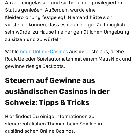
Anzahl eingelassen und sollten einen privilegierten
Status genießen. Außerdem wurde eine
Kleiderordnung festgelegt. Niemand hätte sich
vorstellen können, dass es nach einiger Zeit möglich
sein würde, zu Hause in einer gemütlichen Umgebung
zu sitzen und zu würfeln.
Wähle
neue Online-Casinos
aus der Liste aus, drehe
Roulette oder Spielautomaten mit einem Mausklick und
gewinne riesige Jackpots.
Steuern auf Gewinne aus
ausländischen Casinos in der
Schweiz: Tipps & Tricks
Hier findest Du einige Informationen zu
steuerrechtlichen Themen beim Spielen in
ausländischen Online Casinos.