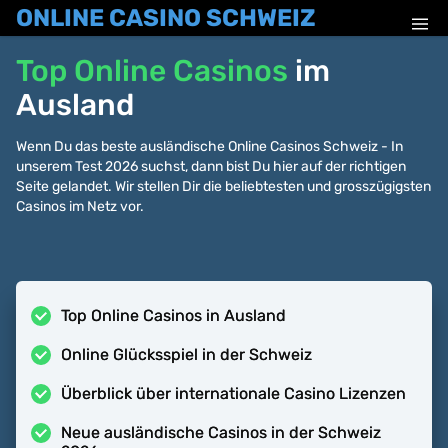
Skip
ONLINE CASINO SCHWEIZ
to
content
Top Online Casinos
im
Ausland
Wenn Du das beste ausländische Online Casinos Schweiz - In
unserem Test 2026 suchst, dann bist Du hier auf der richtigen
Seite gelandet. Wir stellen Dir die beliebtesten und grosszügigsten
Casinos im Netz vor.
Top Online Casinos in Ausland
Online Glücksspiel in der Schweiz
Überblick über internationale Casino Lizenzen
Neue ausländische Casinos in der Schweiz