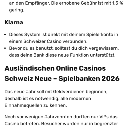
an den Empfänger. Die erhobene Gebühr ist mit 1,5 %
gering.
Klarna
Dieses System ist direkt mit deinem Spielerkonto in
einem Schweizer Casino verbunden.
Bevor du es benutzt, solltest du dich vergewissern,
dass deine Bank diese neue Funktion unterstützt.
Ausländischen Online Casinos
Schweiz Neue – Spielbanken 2026
Das neue Jahr soll mit Geldverdienen beginnen,
deshalb ist es notwendig, alle modernen
Einnahmequellen zu kennen.
Noch vor wenigen Jahrzehnten durften nur VIPs das
Casino betreten. Besucher wurden nur in begrenzter