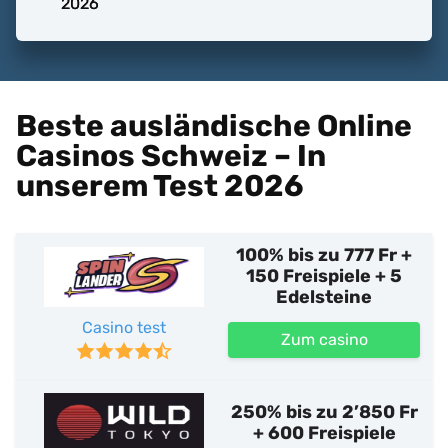
2026
Beste ausländische Online
Casinos Schweiz – In
unserem Test 2026
100% bis zu 777 Fr +
150 Freispiele + 5
Edelsteine
Casino test
Zum casino
250% bis zu 2’850 Fr
+ 600 Freispiele