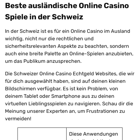
Beste ausländische Online Casino
Spiele in der Schweiz
In der Schweiz ist es für ein Online Casino im Ausland
wichtig, nicht nur die rechtlichen und
sicherheitsrelevanten Aspekte zu beachten, sondern
auch eine breite Palette an Online-Spielen anzubieten,
um das Publikum anzusprechen.
Die Schweizer Online Casino Echtgeld Websites, die wir
für dich ausgewählt haben, sind auf deinen kleinen
Bildschirmen verfügbar. Es ist kein Problem, von
deinem Tablet oder Smartphone aus zu deinen
virtuellen Lieblingsspielen zu navigieren. Schau dir die
Meinung unserer Experten an, um Frustrationen zu
vermeiden!
Diese Anwendungen