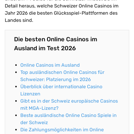
Detail heraus, welche Schweizer Online Casinos im
Jahr 2026 die besten Glücksspiel-Plattformen des
Landes sind.
Die besten Online Casinos im
Ausland im Test 2026
Online Casinos im Ausland
Top ausländischen Online Casinos für
Schweizer: Platzierung im 2026
Überblick über internationale Casino
Lizenzen
Gibt es in der Schweiz europäische Casinos
mit MGA-Lizenz?
Beste ausländische Online Casino Spiele in
der Schweiz
Die Zahlungsmöglichkeiten im Online