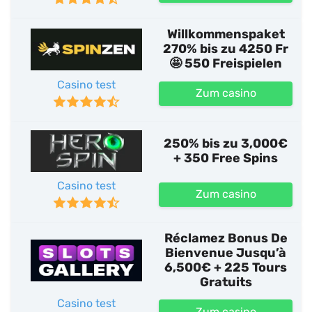
Willkommenspaket
270% bis zu 4250 Fr
🤩 550 Freispielen
Casino test
Zum casino
250% bis zu 3,000€
+ 350 Free Spins
Casino test
Zum casino
Réclamez Bonus De
Bienvenue Jusqu’à
6,500€ + 225 Tours
Gratuits
Casino test
Zum casino