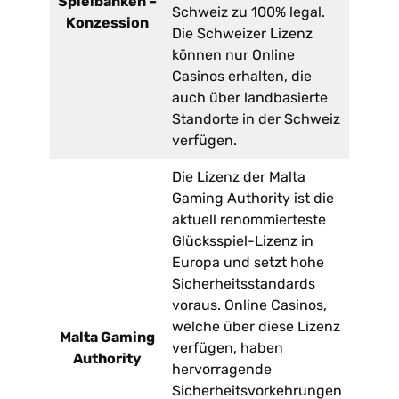
Spielbanken –
Schweiz zu 100% legal.
Konzession
Die Schweizer Lizenz
können nur Online
Casinos erhalten, die
auch über landbasierte
Standorte in der Schweiz
verfügen.
Die Lizenz der Malta
Gaming Authority ist die
aktuell renommierteste
Glücksspiel-Lizenz in
Europa und setzt hohe
Sicherheitsstandards
voraus. Online Casinos,
welche über diese Lizenz
Malta Gaming
verfügen, haben
Authority
hervorragende
Sicherheitsvorkehrungen