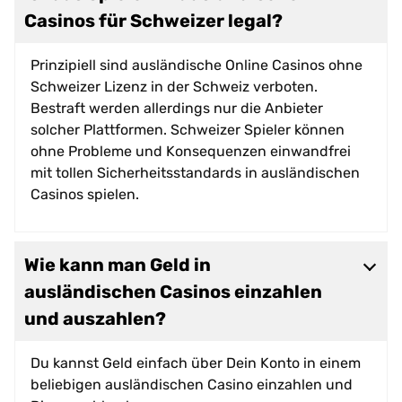
Casinos für Schweizer legal?
Prinzipiell sind ausländische Online Casinos ohne
Schweizer Lizenz in der Schweiz verboten.
Bestraft werden allerdings nur die Anbieter
solcher Plattformen. Schweizer Spieler können
ohne Probleme und Konsequenzen einwandfrei
mit tollen Sicherheitsstandards in ausländischen
Casinos spielen.
Wie kann man Geld in
ausländischen Casinos einzahlen
und auszahlen?
Du kannst Geld einfach über Dein Konto in einem
beliebigen ausländischen Casino einzahlen und