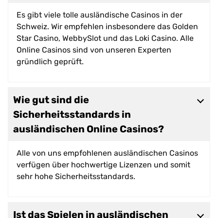
Es gibt viele tolle ausländische Casinos in der
Schweiz. Wir empfehlen insbesondere das Golden
Star Casino, WebbySlot und das Loki Casino. Alle
Online Casinos sind von unseren Experten
gründlich geprüft.
Wie gut sind die
Sicherheitsstandards in
ausländischen Online Casinos?
Alle von uns empfohlenen ausländischen Casinos
verfügen über hochwertige Lizenzen und somit
sehr hohe Sicherheitsstandards.
Ist das Spielen in ausländischen