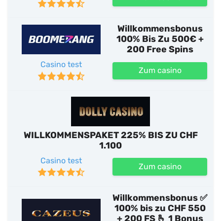
Willkommensbonus
100% Bis Zu 500€ +
200 Free Spins
Casino test
Zum casino
WILLKOMMENSPAKET 225% BIS ZU CHF
1.100
Casino test
Zum casino
Willkommensbonus ✅
100% bis zu CHF 550
+ 200 FS 🫰 1 Bonus