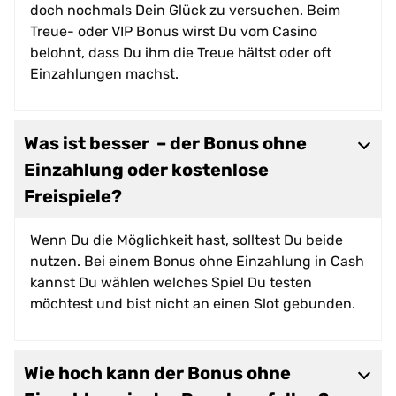
doch nochmals Dein Glück zu versuchen. Beim
Treue- oder VIP Bonus wirst Du vom Casino
belohnt, dass Du ihm die Treue hältst oder oft
Einzahlungen machst.
Was ist besser – der Bonus ohne
Einzahlung oder kostenlose
Freispiele?
Wenn Du die Möglichkeit hast, solltest Du beide
nutzen. Bei einem Bonus ohne Einzahlung in Cash
kannst Du wählen welches Spiel Du testen
möchtest und bist nicht an einen Slot gebunden.
Wie hoch kann der Bonus ohne