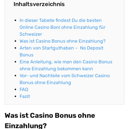
Inhaltsverzeichnis
In dieser Tabelle findest Du die besten
Online Casino Boni ohne Einzahlung für
Schweizer
Was ist Casino Bonus ohne Einzahlung?
Arten von Startguthaben – No Deposit
Bonus
Eine Anleitung, wie man den Casino Bonus
ohne Einzahlung bekommen kann
Vor- und Nachteile vom Schweizer Casino
Bonus ohne Einzahlung
FAQ
Fazit
Was ist Casino Bonus ohne
Einzahlung?