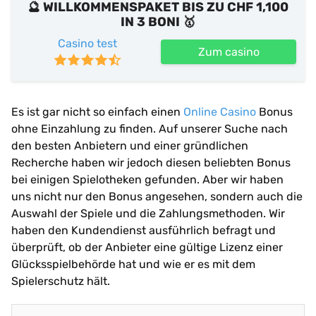
🔮 WILLKOMMENSPAKET BIS ZU CHF 1,100
IN 3 BONI 🥇
Casino test
Zum casino
Es ist gar nicht so einfach einen
Online Casino
Bonus
ohne Einzahlung zu finden. Auf unserer Suche nach
den besten Anbietern und einer gründlichen
Recherche haben wir jedoch diesen beliebten Bonus
bei einigen Spielotheken gefunden. Aber wir haben
uns nicht nur den Bonus angesehen, sondern auch die
Auswahl der Spiele und die Zahlungsmethoden. Wir
haben den Kundendienst ausführlich befragt und
überprüft, ob der Anbieter eine gültige Lizenz einer
Glücksspielbehörde hat und wie er es mit dem
Spielerschutz hält.