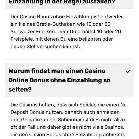
Einzahlung in der Regel ausfallen?
Der Casino Bonus ohne Einzahlung ist entweder
ein kleines Gratis-Guthaben wie 10 oder 20
Schweizer Franken. Oder Du erhältst 10 oder 20
Freispiele, mit denen Du eine beliebten oder
neuen Slot versuchen kannst.
Warum findet man einen Casino
Online Bonus ohne Einzahlung so
selten?
Die Casinos hoffen, dass sich Spieler, die einen No
Deposit Bonus nutzen, danach auch anmelden
und Geld einzahlen. Scheinbar ist dies nicht allzu
oft der Fall und daher gibt es nicht viele Casinos,
die den Casino Bonus ohne Einzahlung anbieten.