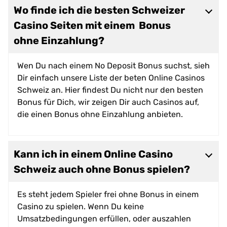
Wo finde ich die besten Schweizer
Casino Seiten mit einem Bonus
ohne Einzahlung?
Wen Du nach einem No Deposit Bonus suchst, sieh
Dir einfach unsere Liste der beten Online Casinos
Schweiz an. Hier findest Du nicht nur den besten
Bonus für Dich, wir zeigen Dir auch Casinos auf,
die einen Bonus ohne Einzahlung anbieten.
Kann ich in einem Online Casino
Schweiz auch ohne Bonus spielen?
Es steht jedem Spieler frei ohne Bonus in einem
Casino zu spielen. Wenn Du keine
Umsatzbedingungen erfüllen, oder auszahlen