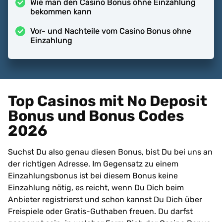
Wie man den Casino Bonus ohne Einzahlung
bekommen kann
Vor- und Nachteile vom Casino Bonus ohne
Einzahlung
Top Casinos mit No Deposit
Bonus und Bonus Codes
2026
Suchst Du also genau diesen Bonus, bist Du bei uns an
der richtigen Adresse. Im Gegensatz zu einem
Einzahlungsbonus ist bei diesem Bonus keine
Einzahlung nötig, es reicht, wenn Du Dich beim
Anbieter registrierst und schon kannst Du Dich über
Freispiele oder Gratis-Guthaben freuen. Du darfst