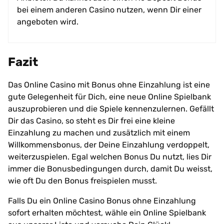
bei einem anderen Casino nutzen, wenn Dir einer
angeboten wird.
Fazit
Das Online Casino mit Bonus ohne Einzahlung ist eine
gute Gelegenheit für Dich, eine neue Online Spielbank
auszuprobieren und die Spiele kennenzulernen. Gefällt
Dir das Casino, so steht es Dir frei eine kleine
Einzahlung zu machen und zusätzlich mit einem
Willkommensbonus, der Deine Einzahlung verdoppelt,
weiterzuspielen. Egal welchen Bonus Du nutzt, lies Dir
immer die Bonusbedingungen durch, damit Du weisst,
wie oft Du den Bonus freispielen musst.
Falls Du ein Online Casino Bonus ohne Einzahlung
sofort erhalten möchtest, wähle ein Online Spielbank