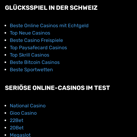
GLÜCKSSPIEL IN DER SCHWEIZ
Beste Online Casinos mit Echtgeld
Top Neue Casinos
Beste Casino Freispiele
Top Paysafecard Casinos
Top Skrill Casinos
Beste Bitcoin Casinos
Beste Sportwetten
SERIÖSE ONLINE-CASINOS IM TEST
National Casino
Gioo Casino
22Bet
20Bet
Megaslot