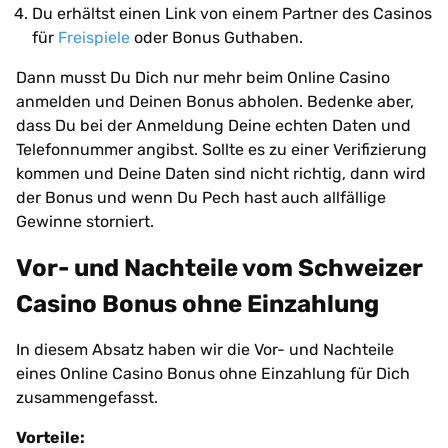
Du erhältst einen Link von einem Partner des Casinos
für
Freispiele
oder Bonus Guthaben.
Dann musst Du Dich nur mehr beim Online Casino
anmelden und Deinen Bonus abholen. Bedenke aber,
dass Du bei der Anmeldung Deine echten Daten und
Telefonnummer angibst. Sollte es zu einer Verifizierung
kommen und Deine Daten sind nicht richtig, dann wird
der Bonus und wenn Du Pech hast auch allfällige
Gewinne storniert.
Vor- und Nachteile vom Schweizer
Casino Bonus ohne Einzahlung
In diesem Absatz haben wir die Vor- und Nachteile
eines Online Casino Bonus ohne Einzahlung für Dich
zusammengefasst.
Vorteile: