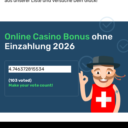
aus unserer Liste und versuche Dein Glück!
Online Casino Bonus
ohne
Einzahlung 2026
(
103
voted)
Make your vote count!