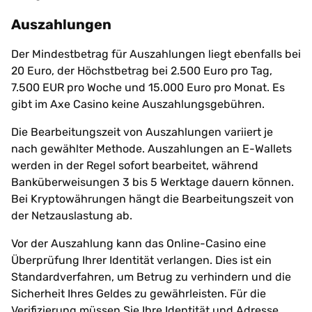
Auszahlungen
Der Mindestbetrag für Auszahlungen liegt ebenfalls bei
20 Euro, der Höchstbetrag bei 2.500 Euro pro Tag,
7.500 EUR pro Woche und 15.000 Euro pro Monat. Es
gibt im Axe Casino keine Auszahlungsgebühren.
Die Bearbeitungszeit von Auszahlungen variiert je
nach gewählter Methode. Auszahlungen an E-Wallets
werden in der Regel sofort bearbeitet, während
Banküberweisungen 3 bis 5 Werktage dauern können.
Bei Kryptowährungen hängt die Bearbeitungszeit von
der Netzauslastung ab.
Vor der Auszahlung kann das Online-Casino eine
Überprüfung Ihrer Identität verlangen. Dies ist ein
Standardverfahren, um Betrug zu verhindern und die
Sicherheit Ihres Geldes zu gewährleisten. Für die
Verifizierung müssen Sie Ihre Identität und Adresse