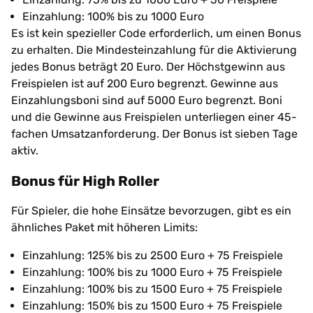
Einzahlung: 100% bis zu 1000 Euro
Es ist kein spezieller Code erforderlich, um einen Bonus
zu erhalten. Die Mindesteinzahlung für die Aktivierung
jedes Bonus beträgt 20 Euro. Der Höchstgewinn aus
Freispielen ist auf 200 Euro begrenzt. Gewinne aus
Einzahlungsboni sind auf 5000 Euro begrenzt. Boni
und die Gewinne aus Freispielen unterliegen einer 45-
fachen Umsatzanforderung. Der Bonus ist sieben Tage
aktiv.
Bonus für High Roller
Für Spieler, die hohe Einsätze bevorzugen, gibt es ein
ähnliches Paket mit höheren Limits:
Einzahlung: 125% bis zu 2500 Euro + 75 Freispiele
Einzahlung: 100% bis zu 1000 Euro + 75 Freispiele
Einzahlung: 100% bis zu 1500 Euro + 75 Freispiele
Einzahlung: 150% bis zu 1500 Euro + 75 Freispiele