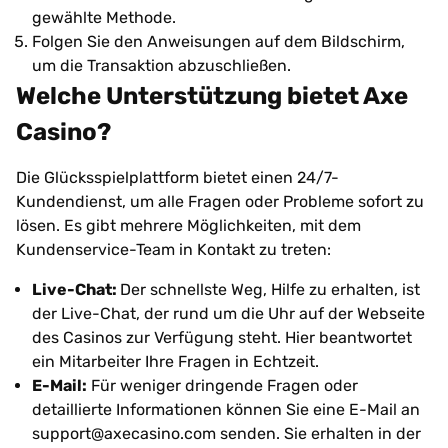
gewählte Methode.
Folgen Sie den Anweisungen auf dem Bildschirm,
um die Transaktion abzuschließen.
Welche Unterstützung bietet Axe
Casino?
Die Glücksspielplattform bietet einen 24/7-
Kundendienst, um alle Fragen oder Probleme sofort zu
lösen. Es gibt mehrere Möglichkeiten, mit dem
Kundenservice-Team in Kontakt zu treten:
Live-Chat:
Der schnellste Weg, Hilfe zu erhalten, ist
der Live-Chat, der rund um die Uhr auf der Webseite
des Casinos zur Verfügung steht. Hier beantwortet
ein Mitarbeiter Ihre Fragen in Echtzeit.
E-Mail:
Für weniger dringende Fragen oder
detaillierte Informationen können Sie eine E-Mail an
support@axecasino.com
senden. Sie erhalten in der