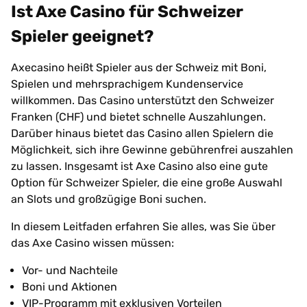
Ist Axe Casino für Schweizer
Spieler geeignet?
Axecasino heißt Spieler aus der Schweiz mit Boni,
Spielen und mehrsprachigem Kundenservice
willkommen. Das Casino unterstützt den Schweizer
Franken (CHF) und bietet schnelle Auszahlungen.
Darüber hinaus bietet das Casino allen Spielern die
Möglichkeit, sich ihre Gewinne gebührenfrei auszahlen
zu lassen. Insgesamt ist Axe Casino also eine gute
Option für Schweizer Spieler, die eine große Auswahl
an Slots und großzügige Boni suchen.
In diesem Leitfaden erfahren Sie alles, was Sie über
das Axe Casino wissen müssen:
Vor- und Nachteile
Boni und Aktionen
VIP-Programm mit exklusiven Vorteilen