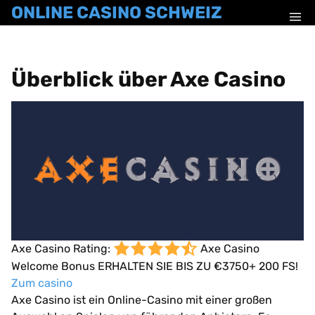
Skip
ONLINE CASINO SCHWEIZ
to
content
Überblick über Axe Casino
Axe Casino Rating:
Axe Casino
Welcome Bonus
ERHALTEN SIE BIS ZU €3750+ 200 FS!
Zum casino
Axe Casino ist ein Online-Casino mit einer großen