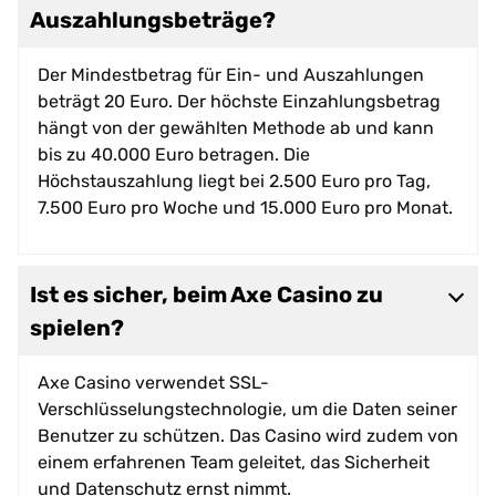
Auszahlungsbeträge?
Der Mindestbetrag für Ein- und Auszahlungen
beträgt 20 Euro. Der höchste Einzahlungsbetrag
hängt von der gewählten Methode ab und kann
bis zu 40.000 Euro betragen. Die
Höchstauszahlung liegt bei 2.500 Euro pro Tag,
7.500 Euro pro Woche und 15.000 Euro pro Monat.
Ist es sicher, beim Axe Casino zu
spielen?
Axe Casino verwendet SSL-
Verschlüsselungstechnologie, um die Daten seiner
Benutzer zu schützen. Das Casino wird zudem von
einem erfahrenen Team geleitet, das Sicherheit
und Datenschutz ernst nimmt.