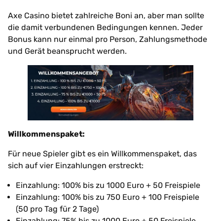
Axe Casino bietet zahlreiche Boni an, aber man sollte
die damit verbundenen Bedingungen kennen. Jeder
Bonus kann nur einmal pro Person, Zahlungsmethode
und Gerät beansprucht werden.
Willkommenspaket:
Für neue Spieler gibt es ein Willkommenspaket, das
sich auf vier Einzahlungen erstreckt:
Einzahlung: 100% bis zu 1000 Euro + 50 Freispiele
Einzahlung: 100% bis zu 750 Euro + 100 Freispiele
(50 pro Tag für 2 Tage)
Einzahlung: 75% bis zu 1000 Euro + 50 Freispiele