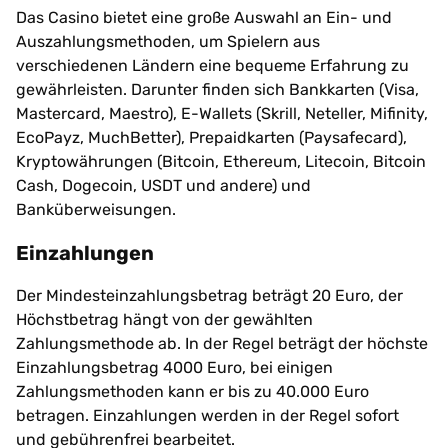
Das Casino bietet eine große Auswahl an Ein- und
Auszahlungsmethoden, um Spielern aus
verschiedenen Ländern eine bequeme Erfahrung zu
gewährleisten. Darunter finden sich Bankkarten (Visa,
Mastercard, Maestro), E-Wallets (Skrill, Neteller, Mifinity,
EcoPayz, MuchBetter), Prepaidkarten (Paysafecard),
Kryptowährungen (Bitcoin, Ethereum, Litecoin, Bitcoin
Cash, Dogecoin, USDT und andere) und
Banküberweisungen.
Einzahlungen
Der Mindesteinzahlungsbetrag beträgt 20 Euro, der
Höchstbetrag hängt von der gewählten
Zahlungsmethode ab. In der Regel beträgt der höchste
Einzahlungsbetrag 4000 Euro, bei einigen
Zahlungsmethoden kann er bis zu 40.000 Euro
betragen. Einzahlungen werden in der Regel sofort
und gebührenfrei bearbeitet.