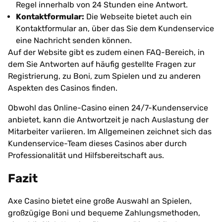
Regel innerhalb von 24 Stunden eine Antwort.
Kontaktformular:
Die Webseite bietet auch ein
Kontaktformular an, über das Sie dem Kundenservice
eine Nachricht senden können.
Auf der Website gibt es zudem einen FAQ-Bereich, in
dem Sie Antworten auf häufig gestellte Fragen zur
Registrierung, zu Boni, zum Spielen und zu anderen
Aspekten des Casinos finden.
Obwohl das Online-Casino einen 24/7-Kundenservice
anbietet, kann die Antwortzeit je nach Auslastung der
Mitarbeiter variieren. Im Allgemeinen zeichnet sich das
Kundenservice-Team dieses Casinos aber durch
Professionalität und Hilfsbereitschaft aus.
Fazit
Axe Casino bietet eine große Auswahl an Spielen,
großzügige Boni und bequeme Zahlungsmethoden,