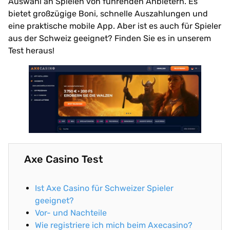
Auswahl an Spielen von führenden Anbietern. Es
bietet großzügige Boni, schnelle Auszahlungen und
eine praktische mobile App. Aber ist es auch für Spieler
aus der Schweiz geeignet? Finden Sie es in unserem
Test heraus!
Axe Casino Test
Ist Axe Casino für Schweizer Spieler
geeignet?
Vor- und Nachteile
Wie registriere ich mich beim Axecasino?