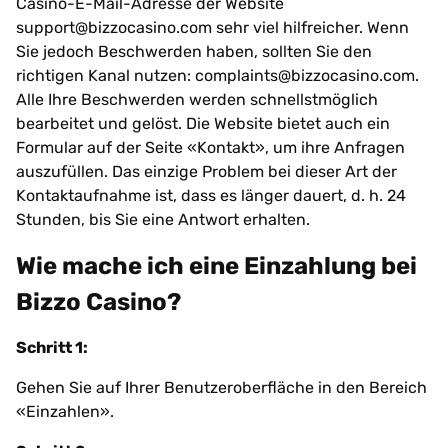
Casino-E-Mail-Adresse der Website
support@bizzocasino.com
sehr viel hilfreicher. Wenn
Sie jedoch Beschwerden haben, sollten Sie den
richtigen Kanal nutzen:
complaints@bizzocasino.com
.
Alle Ihre Beschwerden werden schnellstmöglich
bearbeitet und gelöst. Die Website bietet auch ein
Formular auf der Seite «Kontakt», um ihre Anfragen
auszufüllen. Das einzige Problem bei dieser Art der
Kontaktaufnahme ist, dass es länger dauert, d. h. 24
Stunden, bis Sie eine Antwort erhalten.
Wie mache ich eine Einzahlung bei
Bizzo Casino?
Schritt 1:
Gehen Sie auf Ihrer Benutzeroberfläche in den Bereich
«Einzahlen».