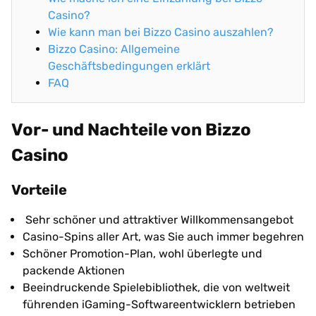
Casino?
Wie kann man bei Bizzo Casino auszahlen?
Bizzo Сasino: Allgemeine
Geschäftsbedingungen erklärt
FAQ
Vor- und Nachteile von Bizzo
Casino
Vorteile
Sehr schöner und attraktiver Willkommensangebot
Casino-Spins aller Art, was Sie auch immer begehren
Schöner Promotion-Plan, wohl überlegte und
packende Aktionen
Beeindruckende Spielebibliothek, die von weltweit
führenden iGaming-Softwareentwicklern betrieben