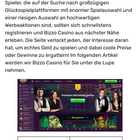
Spieler, die auf der Suche nach großzügigen
Glücksspielplattformen mit enormer Spielauswahl und
einer riesigen Auswahl an hochwertigen
Werbeaktionen sind, sollten sich schnellstens
registrieren und Bizzo Casino aus nächster Nähe
erleben. Die Seite verlockt jeden, der Interesse daran
hat, um echtes Geld zu spielen und dabei coole Preise
oder Gewinne zu ergattern! Im folgenden Artikel
werden wir Bizzo Casino für Sie unter die Lupe
nehmen.