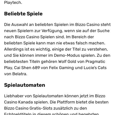
Playtech.
Beliebte Spiele
Die Auswahl an beliebten Spielen im Bizzo Casino steht
neuen Spielern zur Verfügung, wenn sie auf der Suche
nach Bizzo Casino Spielen sind. Im Bereich der
beliebten Spiele kann man nie etwas falsch machen.
Allerdings ist es wichtig, einige der Titel zu verstehen,
und Sie können immer im Demo-Modus spielen. Zu den
beliebtesten Titeln gehören Wolf Gold von Pragmatic
Play, Cai Shen 689 von Felix Gaming und Lucie’s Cats
von Belatra.
Spielautomaten
Liebhaber von Spielautomaten können jetzt im Bizzo
Casino Kanada spielen. Die Plattform bietet die besten
Bizzo Casino Gratis-Slots zusätzlich zu den
Echtgeldtiteln in diesem schönen und begehrten