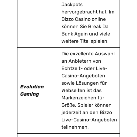
Jackpots
hervorgebracht hat. Im
Bizzo Casino online
können Sie Break Da
Bank Again und viele
weitere Titel spielen.
Die exzellente Auswahl
an Anbietern von
Echtzeit- oder Live-
Casino-Angeboten
sowie Lösungen für
Evolution
Webseiten ist das
Gaming
Markenzeichen für
Größe. Spieler können
jederzeit an den Bizzo
Live-Casino-Angeboten
teilnehmen.