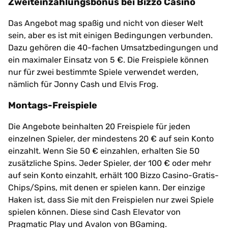
Zweiteinzahlungsbonus bei Bizzo Casino
Das Angebot mag spaßig und nicht von dieser Welt
sein, aber es ist mit einigen Bedingungen verbunden.
Dazu gehören die 40-fachen Umsatzbedingungen und
ein maximaler Einsatz von 5 €. Die Freispiele können
nur für zwei bestimmte Spiele verwendet werden,
nämlich für Jonny Cash und Elvis Frog.
Montags-Freispiele
Die Angebote beinhalten 20 Freispiele für jeden
einzelnen Spieler, der mindestens 20 € auf sein Konto
einzahlt. Wenn Sie 50 € einzahlen, erhalten Sie 50
zusätzliche Spins. Jeder Spieler, der 100 € oder mehr
auf sein Konto einzahlt, erhält 100 Bizzo Casino-Gratis-
Chips/Spins, mit denen er spielen kann. Der einzige
Haken ist, dass Sie mit den Freispielen nur zwei Spiele
spielen können. Diese sind Cash Elevator von
Pragmatic Play und Avalon von BGaming.