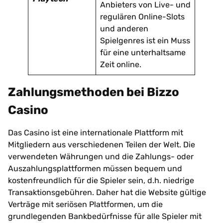
Anbieters von Live- und
regulären Online-Slots
und anderen
Spielgenres ist ein Muss
für eine unterhaltsame
Zeit online.
Zahlungsmethoden bei Bizzo
Casino
Das Casino ist eine internationale Plattform mit
Mitgliedern aus verschiedenen Teilen der Welt. Die
verwendeten Währungen und die Zahlungs- oder
Auszahlungsplattformen müssen bequem und
kostenfreundlich für die Spieler sein, d.h. niedrige
Transaktionsgebühren. Daher hat die Website gültige
Verträge mit seriösen Plattformen, um die
grundlegenden Bankbedürfnisse für alle Spieler mit