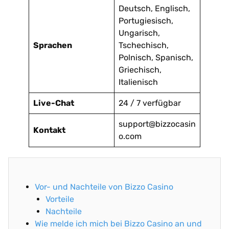
Deutsch, Englisch,
Portugiesisch,
Ungarisch,
Sprachen
Tschechisch,
Polnisch, Spanisch,
Griechisch,
Italienisch
Live-Chat
24 / 7 verfügbar
support@bizzocasin
Kontakt
o.com
Vor- und Nachteile von Bizzo Casino
Vorteile
Nachteile
Wie melde ich mich bei Bizzo Casino an und