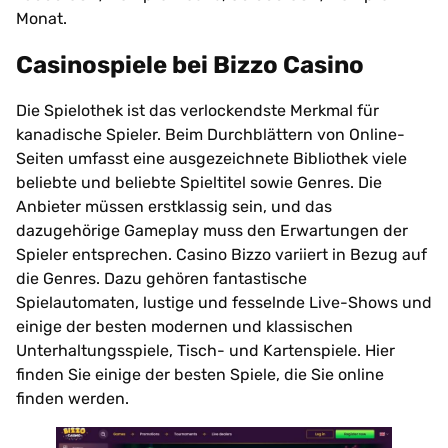
Monat.
Casinospiele bei Bizzo Casino
Die Spielothek ist das verlockendste Merkmal für
kanadische Spieler. Beim Durchblättern von Online-
Seiten umfasst eine ausgezeichnete Bibliothek viele
beliebte und beliebte Spieltitel sowie Genres. Die
Anbieter müssen erstklassig sein, und das
dazugehörige Gameplay muss den Erwartungen der
Spieler entsprechen. Casino Bizzo variiert in Bezug auf
die Genres. Dazu gehören fantastische
Spielautomaten, lustige und fesselnde Live-Shows und
einige der besten modernen und klassischen
Unterhaltungsspiele, Tisch- und Kartenspiele. Hier
finden Sie einige der besten Spiele, die Sie online
finden werden.