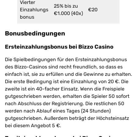
Vierter
25% bis zu
Einzahlungs
€20
€1.000 (40x)
bonus
Bonusbedingungen
Ersteinzahlungsbonus bei Bizzo Casino
Die Spielbedingungen für den Ersteinzahlungsbonus
des Bizzo-Casinos sind recht freundlich, so dass es
einfach ist, sie zu erfüllen und die Gewinne zu erhalten.
Die erste Bedingung ist eine Einzahlung von 20 €. Die
zweite ist ein 40-facher Einsatz. Wenn die Freispiele
gutgeschrieben werden, erhalten die Spieler 50 sofort
nach Abschluss der Registrierung. Die restlichen 50
werden nach Ablauf eines Tages (24 Stunden)
gutgeschrieben. Außerdem beträgt der Höchsteinsatz
bei diesem Angebot 5 €.