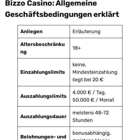
Bizzo Сasino: Allgemeine
Geschäftsbedingungen erklärt
Anliegen
Erläuterung
Altersbeschränku
18+
ng
keine,
Einzahlungslimits
Mindesteinzahlung
liegt bei 20 €
4.000 € / Tag,
Auszahlungslimits
50.000 € / Monat
meistens 48-72
Auszahlungsdauer
Stunden
bonusabhängig,
Belohnungen- und