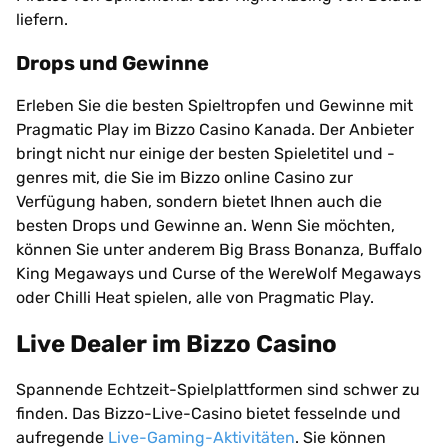
liefern.
Drops und Gewinne
Erleben Sie die besten Spieltropfen und Gewinne mit
Pragmatic Play im Bizzo Casino Kanada. Der Anbieter
bringt nicht nur einige der besten Spieletitel und -
genres mit, die Sie im Bizzo online Casino zur
Verfügung haben, sondern bietet Ihnen auch die
besten Drops und Gewinne an. Wenn Sie möchten,
können Sie unter anderem Big Brass Bonanza, Buffalo
King Megaways und Curse of the WereWolf Megaways
oder Chilli Heat spielen, alle von Pragmatic Play.
Live Dealer im Bizzo Casino
Spannende Echtzeit-Spielplattformen sind schwer zu
finden. Das Bizzo-Live-Casino bietet fesselnde und
aufregende
Live-Gaming-Aktivitäten
. Sie können