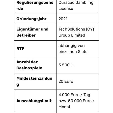
Regulierungsbehö
Curacao Gambling
rde
License
Gründungsjahr
2021
Eigentümer und
TechSolutions (CY)
Betreiber
Group Limited
abhängig von
RTP
einzelnen Slots
Anzahl der
3.500 +
Casinospiele
Mindesteinzahlun
20 Euro
g
4.000 Euro / Tag
Auszahlungslimit
bzw. 50.000 Euro /
Monat