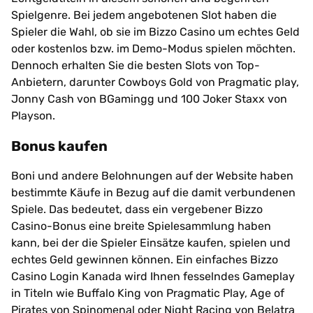
Spielgenre. Bei jedem angebotenen Slot haben die
Spieler die Wahl, ob sie im Bizzo Casino um echtes Geld
oder kostenlos bzw. im Demo-Modus spielen möchten.
Dennoch erhalten Sie die besten Slots von Top-
Anbietern, darunter Cowboys Gold von Pragmatic play,
Jonny Cash von BGamingg und 100 Joker Staxx von
Playson.
Bonus kaufen
Boni und andere Belohnungen auf der Website haben
bestimmte Käufe in Bezug auf die damit verbundenen
Spiele. Das bedeutet, dass ein vergebener Bizzo
Casino-Bonus eine breite Spielesammlung haben
kann, bei der die Spieler Einsätze kaufen, spielen und
echtes Geld gewinnen können. Ein einfaches Bizzo
Casino Login Kanada wird Ihnen fesselndes Gameplay
in Titeln wie Buffalo King von Pragmatic Play, Age of
Pirates von Spinomenal oder Night Racing von Belatra