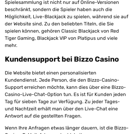
Spielesammlung ist nicht nur auf Online-Versionen
beschränkt, sondern die Spieler haben auch die
Möglichkeit, Live-Blackjack zu spielen, während sie auf
der Website sind. Zu den beliebten Titeln, die Sie
spielen können, gehören Classic Blackjack von Red
Tiger Gaming, Blackjack VIP von Platipus und viele
mehr.
Kundensupport bei Bizzo Casino
Die Website bietet einen personalisierten
Kundendienst. Jede Person, die den Bizzo-Casino-
Support erreichen möchte, kann dies über eine Bizzo-
Casino-Live-Chat-Option tun. Es ist für Kunden jeden
Tag für sieben Tage zur Verfügung. Zu jeder Tages-
und Nachtzeit erhält man über den Live-Chat eine
Antwort auf die gestellten Fragen.
Wenn Ihre Anfragen etwas länger dauern, ist die Bizzo-