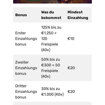
Was du
Mindest
Bonus
bekommst
Einzahlung
125% bis zu
Erster
€1.250 +
Einzahlungs
125
€10
bonus
Freispiele
(40x)
50% bis zu
Zweiter
€300 + 50
Einzahlungs
€20
Freispiele
bonus
(40x)
Dritter
30% bis zu
Einzahlungs
€20
€1.000 (40x)
bonus