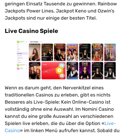
geringen Einsatz Tausende zu gewinnen. Rainbow
Jackpots Power Lines, Jackpot Keno und Ozwin’s
Jackpots sind nur einige der besten Titel.
Live Casino Spiele
Wenn es darum geht, den Nervenkitzel eines
traditionellen Casinos zu erleben, gibt es nichts
Besseres als Live-Spiele: Kein Online-Casino ist
vollständig ohne eine Auswahl. Im Nomini Casino
kannst du eine große Auswahl an verschiedenen
Spielen live erleben, die du über die Option «
Live-
Casino
» im linken Menü aufrufen kannst. Sobald du