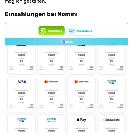
möglich gestalten.
Einzahlungen bei Nomini