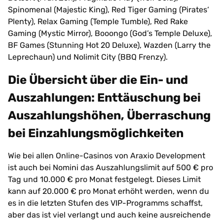
Spinomenal (Majestic King), Red Tiger Gaming (Pirates‘
Plenty), Relax Gaming (Temple Tumble), Red Rake
Gaming (Mystic Mirror), Booongo (God’s Temple Deluxe),
BF Games (Stunning Hot 20 Deluxe), Wazden (Larry the
Leprechaun) und Nolimit City (BBQ Frenzy).
Die Übersicht über die Ein- und
Auszahlungen: Enttäuschung bei
Auszahlungshöhen, Überraschung
bei Einzahlungsmöglichkeiten
Wie bei allen Online-Casinos von Araxio Development
ist auch bei Nomini das Auszahlungslimit auf 500 € pro
Tag und 10.000 € pro Monat festgelegt. Dieses Limit
kann auf 20.000 € pro Monat erhöht werden, wenn du
es in die letzten Stufen des VIP-Programms schaffst,
aber das ist viel verlangt und auch keine ausreichende