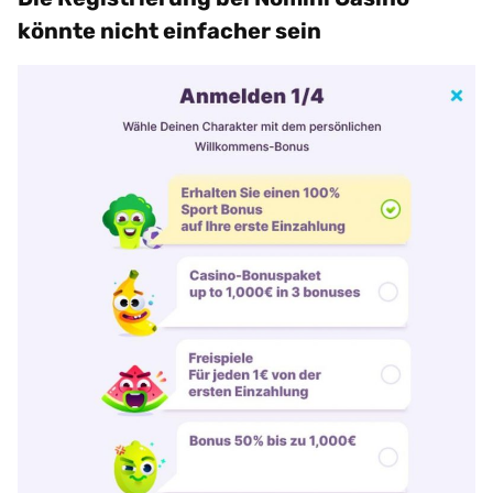
könnte nicht einfacher sein