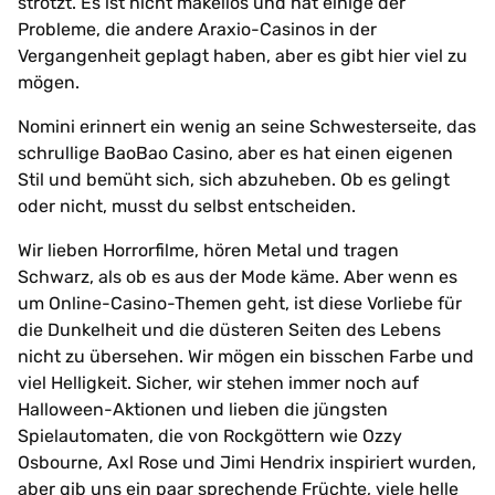
strotzt. Es ist nicht makellos und hat einige der
Probleme, die andere Araxio-Casinos in der
Vergangenheit geplagt haben, aber es gibt hier viel zu
mögen.
Nomini erinnert ein wenig an seine Schwesterseite, das
schrullige BaoBao Casino, aber es hat einen eigenen
Stil und bemüht sich, sich abzuheben. Ob es gelingt
oder nicht, musst du selbst entscheiden.
Wir lieben Horrorfilme, hören Metal und tragen
Schwarz, als ob es aus der Mode käme. Aber wenn es
um Online-Casino-Themen geht, ist diese Vorliebe für
die Dunkelheit und die düsteren Seiten des Lebens
nicht zu übersehen. Wir mögen ein bisschen Farbe und
viel Helligkeit. Sicher, wir stehen immer noch auf
Halloween-Aktionen und lieben die jüngsten
Spielautomaten, die von Rockgöttern wie Ozzy
Osbourne, Axl Rose und Jimi Hendrix inspiriert wurden,
aber gib uns ein paar sprechende Früchte, viele helle