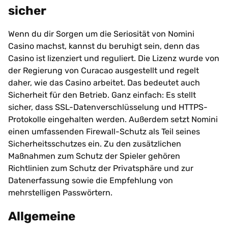
sicher
Wenn du dir Sorgen um die Seriosität von Nomini
Casino machst, kannst du beruhigt sein, denn das
Casino ist lizenziert und reguliert. Die Lizenz wurde von
der Regierung von Curacao ausgestellt und regelt
daher, wie das Casino arbeitet. Das bedeutet auch
Sicherheit für den Betrieb. Ganz einfach: Es stellt
sicher, dass SSL-Datenverschlüsselung und HTTPS-
Protokolle eingehalten werden. Außerdem setzt Nomini
einen umfassenden Firewall-Schutz als Teil seines
Sicherheitsschutzes ein. Zu den zusätzlichen
Maßnahmen zum Schutz der Spieler gehören
Richtlinien zum Schutz der Privatsphäre und zur
Datenerfassung sowie die Empfehlung von
mehrstelligen Passwörtern.
Allgemeine