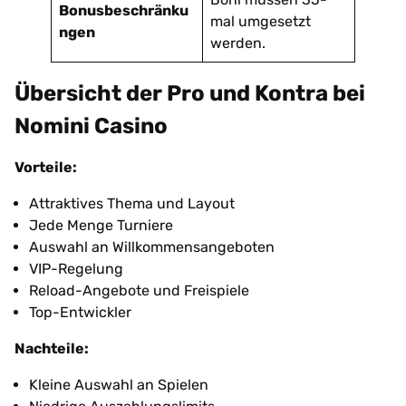
Bonusbeschränku
mal umgesetzt
ngen
werden.
Übersicht der Pro und Kontra bei
Nomini Casino
Vorteile:
Attraktives Thema und Layout
Jede Menge Turniere
Auswahl an Willkommensangeboten
VIP-Regelung
Reload-Angebote und Freispiele
Top-Entwickler
Nachteile:
Kleine Auswahl an Spielen