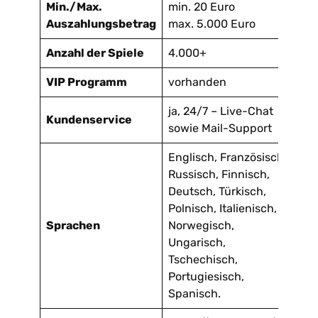
Min./Max.
min. 20 Euro
Auszahlungsbetrag
max. 5.000 Euro
Anzahl der Spiele
4.000+
VIP Programm
vorhanden
ja, 24/7 – Live-Chat
Kundenservice
sowie Mail-Support
Englisch, Französisch,
Russisch, Finnisch,
Deutsch, Türkisch,
Polnisch, Italienisch,
Sprachen
Norwegisch,
Ungarisch,
Tschechisch,
Portugiesisch,
Spanisch.