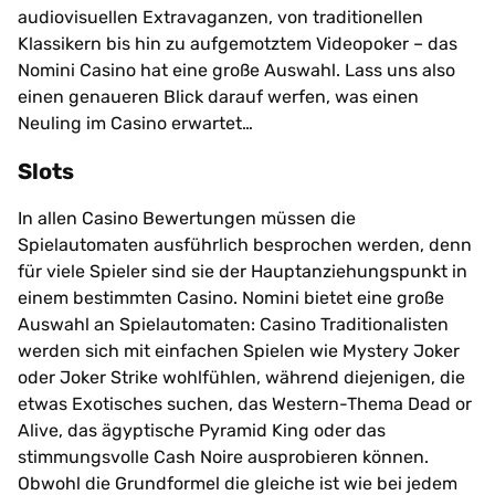
audiovisuellen Extravaganzen, von traditionellen
Klassikern bis hin zu aufgemotztem Videopoker – das
Nomini Casino hat eine große Auswahl. Lass uns also
einen genaueren Blick darauf werfen, was einen
Neuling im Casino erwartet…
Slots
In allen Casino Bewertungen müssen die
Spielautomaten ausführlich besprochen werden, denn
für viele Spieler sind sie der Hauptanziehungspunkt in
einem bestimmten Casino. Nomini bietet eine große
Auswahl an Spielautomaten: Casino Traditionalisten
werden sich mit einfachen Spielen wie Mystery Joker
oder Joker Strike wohlfühlen, während diejenigen, die
etwas Exotisches suchen, das Western-Thema Dead or
Alive, das ägyptische Pyramid King oder das
stimmungsvolle Cash Noire ausprobieren können.
Obwohl die Grundformel die gleiche ist wie bei jedem