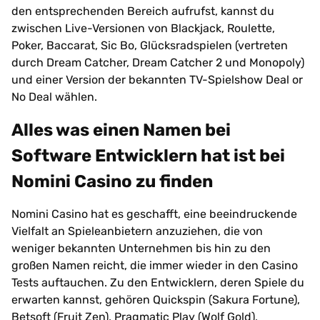
den entsprechenden Bereich aufrufst, kannst du
zwischen Live-Versionen von Blackjack, Roulette,
Poker, Baccarat, Sic Bo, Glücksradspielen (vertreten
durch Dream Catcher, Dream Catcher 2 und Monopoly)
und einer Version der bekannten TV-Spielshow Deal or
No Deal wählen.
Alles was einen Namen bei
Software Entwicklern hat ist bei
Nomini Casino zu finden
Nomini Casino hat es geschafft, eine beeindruckende
Vielfalt an Spieleanbietern anzuziehen, die von
weniger bekannten Unternehmen bis hin zu den
großen Namen reicht, die immer wieder in den Casino
Tests auftauchen. Zu den Entwicklern, deren Spiele du
erwarten kannst, gehören Quickspin (Sakura Fortune),
Betsoft (Fruit Zen), Pragmatic Play (Wolf Gold),