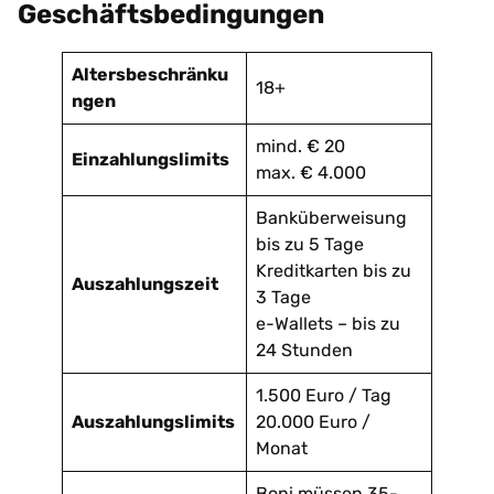
Geschäftsbedingungen
Altersbeschränku
18+
ngen
mind. € 20
Einzahlungslimits
max. € 4.000
Banküberweisung
bis zu 5 Tage
Kreditkarten bis zu
Auszahlungszeit
3 Tage
e-Wallets – bis zu
24 Stunden
1.500 Euro / Tag
Auszahlungslimits
20.000 Euro /
Monat
Boni müssen 35-